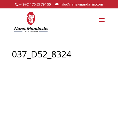
+49 (0) 170 55 794 55
info@nana-mandarin.com
037_D52_8324